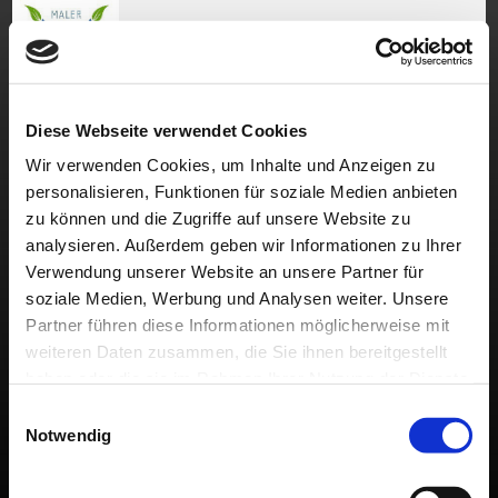
Sie sind hier:
Das Unternehmen
»
Downloads
Diese Webseite verwendet Cookies
Diese Dateien dürfen Sie downloaden.
Wir verwenden Cookies, um Inhalte und Anzeigen zu
personalisieren, Funktionen für soziale Medien anbieten
zu können und die Zugriffe auf unsere Website zu
Bescheinigung §13b UStG bis 12.03.2027
analysieren. Außerdem geben wir Informationen zu Ihrer
Bescheinigung §48b EStG bis 12.03.2027
Verwendung unserer Website an unsere Partner für
soziale Medien, Werbung und Analysen weiter. Unsere
Personalfragebogen als pdf
Partner führen diese Informationen möglicherweise mit
Personalfragebogen als Textdatei
weiteren Daten zusammen, die Sie ihnen bereitgestellt
haben oder die sie im Rahmen Ihrer Nutzung der Dienste
Personalfragebogen als Exel
gesammelt haben.
Einwilligungsauswahl
Notwendig