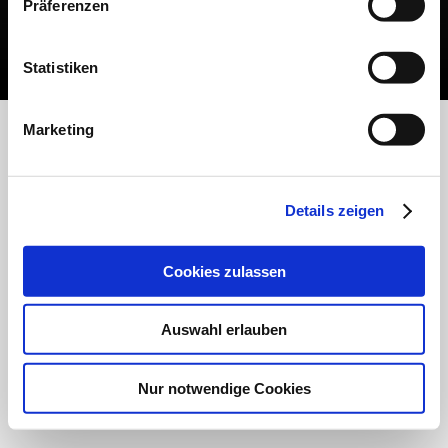
Präferenzen
Impressum
|
Datenschutz
| © Copyright Malerfirma Kagelmacher, Wostevitz
6, 18546 Sassnitz | Letzte Änderung: 20.08.2025 | Erstellt mit
HomepageFIX
2020
Statistiken
Marketing
Details zeigen
Cookies zulassen
Auswahl erlauben
Nur notwendige Cookies