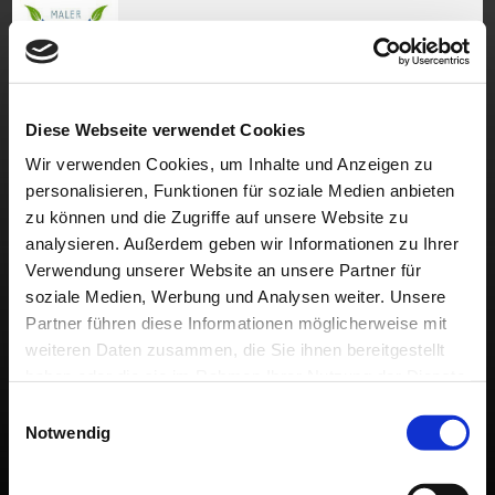
Sie sind hier:
Das Unternehmen
»
freier Arbeitsplatz
Diese Webseite verwendet Cookies
Die Malerfirma Kagelmacher sucht zur Zeit keine Verstärkung.
Wir verwenden Cookies, um Inhalte und Anzeigen zu
personalisieren, Funktionen für soziale Medien anbieten
zu können und die Zugriffe auf unsere Website zu
analysieren. Außerdem geben wir Informationen zu Ihrer
Verwendung unserer Website an unsere Partner für
soziale Medien, Werbung und Analysen weiter. Unsere
Impressum
|
Datenschutz
| © Copyright Malerfirma Kagelmacher, Wostevitz
Partner führen diese Informationen möglicherweise mit
6, 18546 Sassnitz | Letzte Änderung: 20.08.2025 | Erstellt mit
HomepageFIX
weiteren Daten zusammen, die Sie ihnen bereitgestellt
2020
haben oder die sie im Rahmen Ihrer Nutzung der Dienste
gesammelt haben.
Einwilligungsauswahl
Notwendig