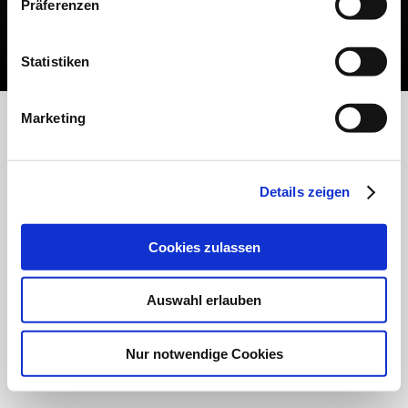
Präferenzen
Impressum
|
Datenschutz
| © Copyright Malerfirma Kagelmacher, Wostevitz
6, 18546 Sassnitz | Letzte Änderung: 20.08.2025 | Erstellt mit
HomepageFIX
2020
Statistiken
Marketing
Details zeigen
Cookies zulassen
Auswahl erlauben
Nur notwendige Cookies