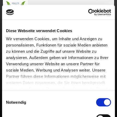
Sie sind hier:
Das Unternehmen
»
Folgen Sie uns
Diese Webseite verwendet Cookies
Sie finden uns auch auf diesen Plattformen
Wir verwenden Cookies, um Inhalte und Anzeigen zu
personalisieren, Funktionen für soziale Medien anbieten
zu können und die Zugriffe auf unsere Website zu
Google +
analysieren. Außerdem geben wir Informationen zu Ihrer
Youtube
Verwendung unserer Website an unsere Partner für
soziale Medien, Werbung und Analysen weiter. Unsere
Google Maps
Partner führen diese Informationen möglicherweise mit
Facebook
weiteren Daten zusammen, die Sie ihnen bereitgestellt
haben oder die sie im Rahmen Ihrer Nutzung der Dienste
Instagram
gesammelt haben.
Einwilligungsauswahl
Notwendig